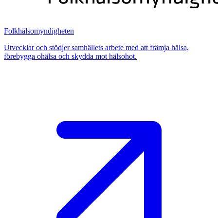
Folkhälsomyndigheten
Utvecklar och stödjer samhällets arbete med att främja hälsa,
förebygga ohälsa och skydda mot hälsohot.