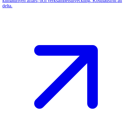
klimatdriven affärs- och verksamhetsutveckling. Kostnadsfritt att
delta.