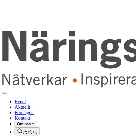
Event
Aktuellt
Företagen
Kontakt
Om oss
Ctrl+K