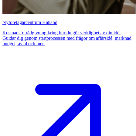
Nyföretagarcentrum Halland
Kostnadsfri rådgivning kring hur du gör verklighet av din idé.
Guidar dig genom startprocessen med frågor om affärsidé, marknad,
budget, avtal och mer.