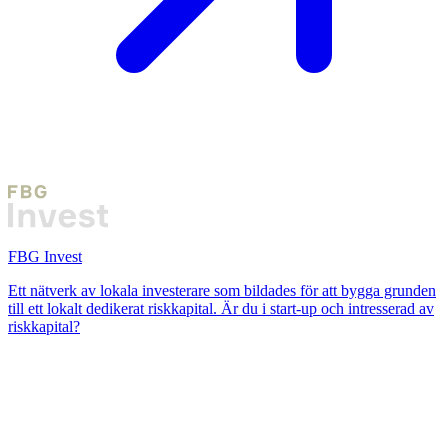
FBG Invest
Ett nätverk av lokala investerare som bildades för att bygga grunden
till ett lokalt dedikerat riskkapital. Är du i start-up och intresserad av
riskkapital?