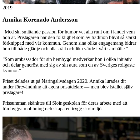
2019
Annika Korenado Andersson
“
Med sin smittande passion för humor vet alla runt om i landet vem
hon är. Pristagaren har den folklighet som av tradition blivit så starkt
förknippad med vår kommun. Genom sina olika engagemang bidrar
hon till både glädje och allas rätt och lika värde i vårt samhälle.
”
“
Som ambassadör för sin hembygd medverkar hon i olika initiativ
och delar generöst med sig av sin aura som en av Sveriges roligaste
kvinnor.
”
Priset delades ut på Näringslivsdagen 2020. Annika lurades dit
under förevändning att agera prisutdelare — men blev istället själv
pristagare!
Prissumman skänktes till Sloingeskolan för deras arbete med att
förebygga mobbning och skapa en trygg skolmiljö.