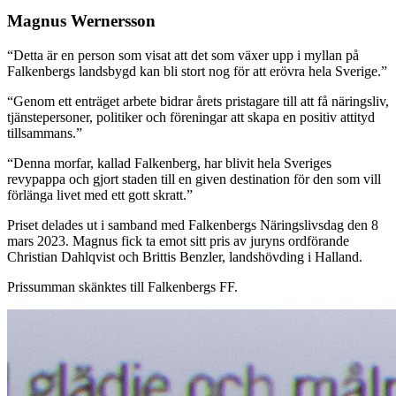
Magnus Wernersson
“
Detta är en person som visat att det som växer upp i myllan på
Falkenbergs landsbygd kan bli stort nog för att erövra hela Sverige.
”
“
Genom ett enträget arbete bidrar årets pristagare till att få näringsliv,
tjänstepersoner, politiker och föreningar att skapa en positiv attityd
tillsammans.
”
“
Denna morfar, kallad Falkenberg, har blivit hela Sveriges
revypappa och gjort staden till en given destination för den som vill
förlänga livet med ett gott skratt.
”
Priset delades ut i samband med Falkenbergs Näringslivsdag den 8
mars 2023. Magnus fick ta emot sitt pris av juryns ordförande
Christian Dahlqvist och Brittis Benzler, landshövding i Halland.
Prissumman skänktes till Falkenbergs FF.