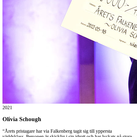
2021
Olivia Schough
“
Årets pristagare har via Falkenberg tagit sig till yppersta
världsklass. Personen är skicklig i sin idrott och har lyckats nå stora