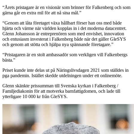
“
Årets pristagare är en visionär som brinner för Falkenberg och som
gärna går en extra mil för att nå sina mål.
”
“
Genom att låta företaget växa hållbart förser han oss med både
hjärta och värme när världen kopplas in i det moderna datacentret.
Glenn Johansson är entreprenören som med envishet, innovation
och entusiasm investerat i Falkenberg både när det gäller GleSYS
och genom att stötta och hjälpa nya spännande företagare.
”
“
Pristagaren är en stolt ambassadör som verkligen vill Falkenbergs
bästa.
”
Priset kunde inte delas ut på Näringslivsdagen 2021 som ställdes in
pga pandemin. Istället skedde utdelningen under ett onlinemöte.
Glenn skänkte prissumman till Svenska kyrkan i Falkenberg /
Familjediakonin för att motverka barnfattigdomen, och lade till
ytterligare 10 000 kr från GleSYS.