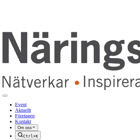
Event
Aktuellt
Företagen
Kontakt
Om oss
Ctrl+K